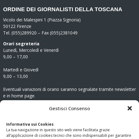
ORDINE DEI GIORNALISTI DELLA TOSCANA
Vicolo dei Malespini 1 (Piazza Signoria)
50122 Firenze
Tel. (055)289920 – Fax (055)2381049
Orari segreteria
Lunedì, Mercoledì e Venerdì
9,00 – 17,00
Martedì e Giovedì
9,00 – 13,00
Eventuali variazioni di orario saranno segnalate tramite newsletter
e in home page.
CONTATTI
Gestisci Consenso
Clicca qui
per accedere all’area contatti del sito.
Informativa sui Cookies
La tua navigazione in questo sito web viene facilitata grazie
www.odg.toscana.it – testata registrata presso il Tribunale di
all’applicazione di cookies tecnici che sono indispensabili per garantire
Firenze al nr. 5208 dell’ 08.10.2002. Direttore responsabile: