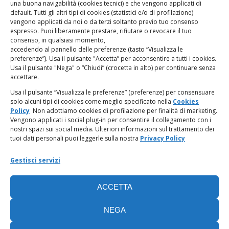
una buona navigabilità (cookies tecnici) e che vengono applicati di
Giampaolo Marchini – C.F. 80005790482
default. Tutti gli altri tipi di cookies (statistici e/o di profilazione)
vengono applicati da noi o da terzi soltanto previo tuo consenso
espresso. Puoi liberamente prestare, rifiutare o revocare il tuo
LINK UTILI
consenso, in qualsiasi momento,
accedendo al pannello delle preferenze (tasto “Visualizza le
PagoPA
preferenze”). Usa il pulsante "Accetta” per acconsentire a tutti i cookies.
Usa il pulsante "Nega" o “Chiudi” (crocetta in alto) per continuare senza
accettare.
Privacy Policy
Usa il pulsante “Visualizza le preferenze” (preferenze) per consensuare
solo alcuni tipi di cookies come meglio specificato nella
Cookies
Regolamento categorie particolari di dati personali e dati
Policy
Non adottiamo cookies di profilazione per finalità di marketing.
giudiziari
Vengono applicati i social plug-in per consentire il collegamento con i
nostri spazi sui social media. Ulteriori informazioni sul trattamento dei
tuoi dati personali puoi leggerle sulla nostra
Privacy Policy
Amministrazione Trasparente
Gestisci servizi
Piattaforma Whistleblowing
ACCETTA
Cookie Policy (UE)
NEGA