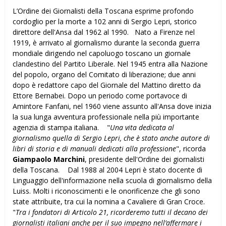
L’Ordine dei Giornalisti della Toscana esprime profondo
cordoglio per la morte a 102 anni di Sergio Lepri, storico
direttore dell'Ansa dal 1962 al 1990. Nato a Firenze nel
1919, è arrivato al giornalismo durante la seconda guerra
mondiale dirigendo nel capoluogo toscano un giornale
clandestino del Partito Liberale. Nel 1945 entra alla Nazione
del popolo, organo del Comitato di liberazione; due anni
dopo è redattore capo del Giornale del Mattino diretto da
Ettore Bernabei. Dopo un periodo come portavoce di
Amintore Fanfani, nel 1960 viene assunto all'Ansa dove inizia
la sua lunga avventura professionale nella più importante
agenzia di stampa italiana. "
Una vita dedicata al
giornalismo quella di Sergio Lepri, che è stato anche autore di
libri di storia e di manuali dedicati alla professione
", ricorda
Giampaolo Marchini
, presidente dell'Ordine dei giornalisti
della Toscana. Dal 1988 al 2004 Lepri è stato docente di
Linguaggio dell'informazione nella scuola di giornalismo della
Luiss. Molti i riconoscimenti e le onorificenze che gli sono
state attribuite, tra cui la nomina a Cavaliere di Gran Croce.
"
Tra i fondatori di Articolo 21, ricorderemo tutti il decano dei
giornalisti italiani anche per il suo impegno nell’affermare i