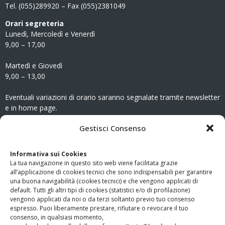
Tel. (055)289920 – Fax (055)2381049
Orari segreteria
Lunedì, Mercoledì e Venerdì
9,00 – 17,00
Martedì e Giovedì
9,00 – 13,00
Eventuali variazioni di orario saranno segnalate tramite newsletter
e in home page.
CONTATTI
Gestisci Consenso
Clicca qui
per accedere all’area contatti del sito.
Informativa sui Cookies
La tua navigazione in questo sito web viene facilitata grazie
www.odg.toscana.it – testata registrata presso il Tribunale di
all’applicazione di cookies tecnici che sono indispensabili per garantire
Firenze al nr. 5208 dell’ 08.10.2002. Direttore responsabile:
una buona navigabilità (cookies tecnici) e che vengono applicati di
Giampaolo Marchini – C.F. 80005790482
default. Tutti gli altri tipi di cookies (statistici e/o di profilazione)
vengono applicati da noi o da terzi soltanto previo tuo consenso
espresso. Puoi liberamente prestare, rifiutare o revocare il tuo
LINK UTILI
consenso, in qualsiasi momento,