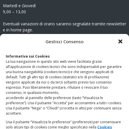
Martedì e Giovedì
9,00 – 13,00
Eventuali variazioni di orario saranno segnalate tramite newsletter
e in home page.
CONTATTI
Gestisci Consenso
Clicca qui
per accedere all’area contatti del sito.
Informativa sui Cookies
La tua navigazione in questo sito web viene facilitata grazie
www.odg.toscana.it – testata registrata presso il Tribunale di
all’applicazione di cookies tecnici che sono indispensabili per garantire
Firenze al nr. 5208 dell’ 08.10.2002. Direttore responsabile:
una buona navigabilità (cookies tecnici) e che vengono applicati di
Giampaolo Marchini – C.F. 80005790482
default. Tutti gli altri tipi di cookies (statistici e/o di profilazione)
vengono applicati da noi o da terzi soltanto previo tuo consenso
espresso. Puoi liberamente prestare, rifiutare o revocare il tuo
LINK UTILI
consenso, in qualsiasi momento,
accedendo al pannello delle preferenze (tasto “Visualizza le
PagoPA
preferenze”). Usa il pulsante "Accetta” per acconsentire a tutti i cookies.
Usa il pulsante "Nega" o “Chiudi” (crocetta in alto) per continuare senza
accettare.
Privacy Policy
Usa il pulsante “Visualizza le preferenze” (preferenze) per consensuare
solo alcuni tipi di cookies come meglio specificato nella
Cookies