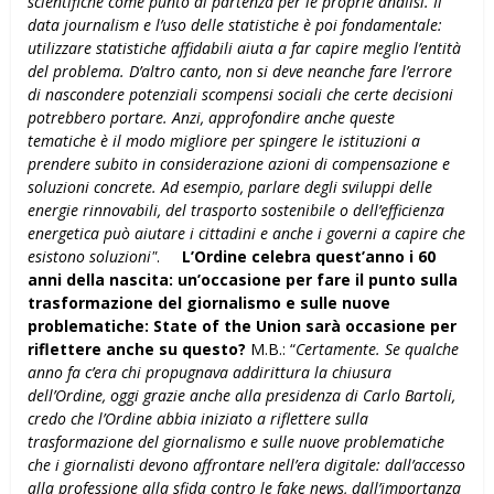
scientifiche come punto di partenza per le proprie analisi. Il
data journalism e l’uso delle statistiche è poi fondamentale:
utilizzare statistiche affidabili aiuta a far capire meglio l’entità
del problema. D’altro canto, non si deve neanche fare l’errore
di nascondere potenziali scompensi sociali che certe decisioni
potrebbero portare. Anzi, approfondire anche queste
tematiche è il modo migliore per spingere le istituzioni a
prendere subito in considerazione azioni di compensazione e
soluzioni concrete. Ad esempio, parlare degli sviluppi delle
energie rinnovabili, del trasporto sostenibile o dell’efficienza
energetica può aiutare i cittadini e anche i governi a capire che
esistono soluzioni"
.
L’Ordine celebra quest’anno i 60
anni della nascita: un’occasione per fare il punto sulla
trasformazione del giornalismo e sulle nuove
problematiche: State of the Union sarà occasione per
riflettere anche su questo?
M.B.: “
Certamente. Se qualche
anno fa c’era chi propugnava addirittura la chiusura
dell’Ordine, oggi grazie anche alla presidenza di Carlo Bartoli,
credo che l’Ordine abbia iniziato a riflettere sulla
trasformazione del giornalismo e sulle nuove problematiche
che i giornalisti devono affrontare nell’era digitale: dall’accesso
alla professione alla sfida contro le fake news, dall’importanza