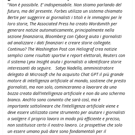
“
Non è possibile. E’ indispensabile. Non stiamo parlando del
futuro, ma del presente. Forbes utilizza un sistema chiamato
Bertie per suggerire ai giornalisti i titoli e le immagini per le
loro storie, The Associated Press ha creato Wordsmith per
generare notizie automaticamente, principalmente nella
sezione finanziaria, Bloomberg con Cyborg aiuta i giornalisti
ad analizzare i dati finanziari e creare storie collegate.
Continuo? The Washington Post con Heliograf crea notizie
semplici come risultati sportivi e report elettorali, Reuters con
il sistema Lynx Insight aiuta i giornalisti a identificare storie
interessanti da seguire.
Satya Nadella, amministratore
delegato di Microsoft che ha acquisito Chat GPT il più
grande
motore di intelligenza artificiale al mondo, sostiene che presto
giornalisti, ma non solo, cominceranno a lavorare da una
bozza creata dall’intelligenza artificiale e non da uno schermo
bianco. Anch’io sono convinto che sarà così, ma è
importante
sottolineare che l’intelligenza artificiale viene e
deve essere utilizzata come strumento per aiutare i giornalisti
a svolgere il proprio lavoro in modo più efficiente e preciso,
non sostituisce certo il nostro lavoro. Le prospettive che solo
un essere umano può dare sono fondamentali per il