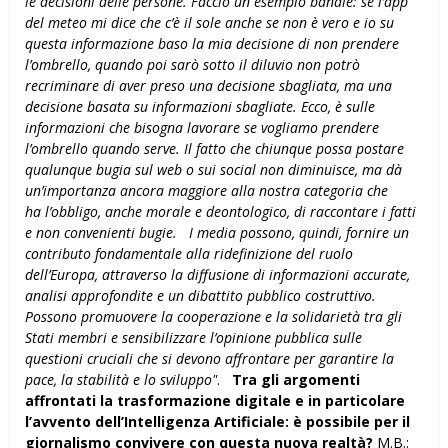
le decisioni delle persone. Faccio un esempio banale: se l’app
del meteo mi dice che c’è il sole anche se non è vero e io su
questa informazione baso la mia decisione di non prendere
l’ombrello, quando poi sarò sotto il diluvio non potrò
recriminare di aver preso una decisione sbagliata, ma una
decisione basata su informazioni sbagliate. Ecco, è sulle
informazioni che bisogna lavorare se vogliamo prendere
l’ombrello quando serve.
Il fatto che chiunque possa postare
qualunque bugia sul web o sui social non
diminuisce, ma dà
un’importanza ancora maggiore alla nostra categoria che
ha
l’obbligo, anche morale e deontologico, di raccontare i fatti
e non convenienti bugie.
I media possono, quindi, fornire un
contributo fondamentale alla ridefinizione del ruolo
dell’Europa, attraverso la diffusione di informazioni accurate,
analisi approfondite e un dibattito pubblico costruttivo.
Possono promuovere la cooperazione e la solidarietà tra gli
Stati membri e sensibilizzare l’opinione pubblica sulle
questioni cruciali che si devono affrontare per garantire la
pace, la stabilità e lo sviluppo"
.
Tra gli argomenti
affrontati la trasformazione digitale e in particolare
l’avvento dell’Intelligenza Artificiale: è possibile per il
giornalismo convivere con questa nuova realtà?
M.B.: