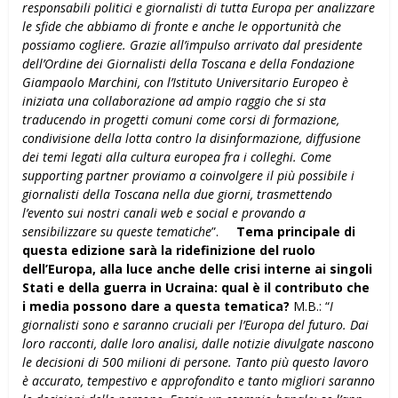
responsabili politici e giornalisti di tutta Europa per analizzare
le sfide che abbiamo di fronte e anche le opportunità che
possiamo cogliere. Grazie all’impulso arrivato dal presidente
dell’Ordine dei Giornalisti della Toscana e della Fondazione
Giampaolo Marchini, con l’Istituto Universitario Europeo è
iniziata una collaborazione ad ampio raggio che si sta
traducendo in progetti comuni come corsi di formazione,
condivisione della lotta contro la disinformazione, diffusione
dei temi legati alla cultura europea fra i colleghi. Come
supporting partner proviamo a coinvolgere il più possibile i
giornalisti della Toscana nella due giorni, trasmettendo
l’evento sui nostri canali web e social e provando a
sensibilizzare su queste tematiche
”.
Tema principale di
questa edizione sarà la ridefinizione del ruolo
dell’Europa, alla luce anche delle crisi interne ai singoli
Stati e della guerra in Ucraina: qual è il contributo che
i media possono dare a questa tematica?
M.B.: “
I
giornalisti sono e saranno cruciali per l’Europa del futuro. Dai
loro racconti, dalle loro analisi, dalle notizie divulgate nascono
le decisioni di 500 milioni di persone. Tanto più questo lavoro
è accurato, tempestivo e approfondito e tanto migliori saranno