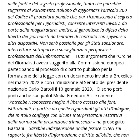
delle fonti e del segreto professionale, tanto che potrebbe
suggerire al Parlamento italiano di aggiornare l’articolo 200
del Codice di procedura penale che, pur riconoscendo il segreto
professionale per i giornalisti, consente interventi invasivi da
parte della magistratura. Inoltre, si garantisce la difesa della
libertà dei giornalisti da tentativi di controllo con spyware o
altri
dispositivi. Non sarà possibile per gli Stati sanzionare,
intercettare, sottoporre a sorveglianza o perquisire i
professionisti dell’informazione
”. Tutti argomenti che l’Ordine
dei Giornalisti aveva suggerito alla Commissione europea
partecipando al processo di dibattito pubblico per la
formazione della legge con un documento inviato a Bruxelles
nel marzo 2022 e con un’audizione al Senato del presidente
nazionale Carlo Bartoli il 10 gennaio 2023. Ci sono però
punti anche sui quali il Media Freedom Act è carente.
“
Potrebbe riconoscere meglio il libero accesso alle fonti
istituzionali, a partire da quelle riguardanti gli atti d’indagine,
che in Italia confligge con alcune interpretazioni restrittive
della norma sulla presunzione d’innocenza
– ha proseguito
Bastiani –
Sarebbe indispensabile anche fissare criteri sul
rapporto fra libertà d’informazione e diritto all’oblio, che non