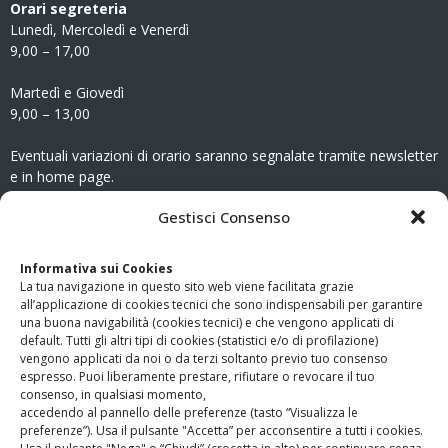
Orari segreteria
Lunedì, Mercoledì e Venerdì
9,00 – 17,00
Martedì e Giovedì
9,00 – 13,00
Eventuali variazioni di orario saranno segnalate tramite newsletter
e in home page.
CONTATTI
Gestisci Consenso
Clicca qui
per accedere all’area contatti del sito.
Informativa sui Cookies
La tua navigazione in questo sito web viene facilitata grazie
www.odg.toscana.it – testata registrata presso il Tribunale di
all’applicazione di cookies tecnici che sono indispensabili per garantire
Firenze al nr. 5208 dell’ 08.10.2002. Direttore responsabile:
una buona navigabilità (cookies tecnici) e che vengono applicati di
Giampaolo Marchini – C.F. 80005790482
default. Tutti gli altri tipi di cookies (statistici e/o di profilazione)
vengono applicati da noi o da terzi soltanto previo tuo consenso
espresso. Puoi liberamente prestare, rifiutare o revocare il tuo
LINK UTILI
consenso, in qualsiasi momento,
accedendo al pannello delle preferenze (tasto “Visualizza le
PagoPA
preferenze”). Usa il pulsante "Accetta” per acconsentire a tutti i cookies.