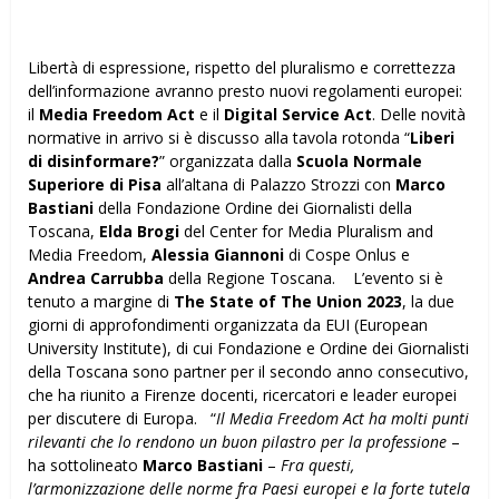
Libertà di espressione, rispetto del pluralismo e correttezza
dell’informazione avranno presto nuovi regolamenti europei:
il
Media Freedom Act
e il
Digital Service Act
. Delle novità
normative in arrivo si è discusso alla tavola rotonda “
Liberi
di disinformare?
” organizzata dalla
Scuola Normale
Superiore di Pisa
all’altana di Palazzo Strozzi con
Marco
Bastiani
della Fondazione Ordine dei Giornalisti della
Toscana,
Elda Brogi
del Center for Media Pluralism and
Media Freedom,
Alessia Giannoni
di Cospe Onlus e
Andrea Carrubba
della Regione Toscana. L’evento si è
tenuto a margine di
The State of The Union 2023
, la due
giorni di approfondimenti organizzata da EUI (European
University Institute), di cui Fondazione e Ordine dei Giornalisti
della Toscana sono partner per il secondo anno consecutivo,
che ha riunito a Firenze docenti, ricercatori e leader europei
per discutere di Europa. “
Il Media Freedom Act ha molti punti
rilevanti che lo rendono un buon pilastro per la professione
–
ha sottolineato
Marco Bastiani
–
Fra questi,
l’armonizzazione delle norme fra Paesi europei e la forte tutela