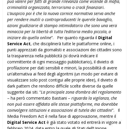
può valere per fatti di grande rilevanza come vicende di
mafia,
criminalità organizzata, terrorismo o crack finanziari.
L’auspicio poi è che la nuova cornice normativa serva anche
per rendere inutili o controproducenti le querele bavaglio,
azioni giudiziarie di stampo intimidatorio che sono una vera
minaccia per la libertà di tutta l’editoria medio piccola, a
iniziare da quella online
”. Per quanto riguarda il
Digital
Service Act
, che disciplinerà tutte le piattaforme online, i
punti apprezzati da giornalisti e associazioni dei cittadini sono
la trasparenza nella pubblicità (si dovrà indicare il
committente di ogni messaggio pubblicitario), il divieto di
profilazione per dati sensibili e minori, la possibilità di avere
un’alternativa ai feed degli algoritmi (un modo per evitare di
visualizzare solo post contigui alle proprie idee), il divieto di
dark pattern che rendono difficile scelte diverse da quelle
suggerite dai siti. “
La principale zona d’ombra del regolamento
– ha però commentato Bastiani –
riguarda la vigilanza, che
non può essere affidata alle stesse piattaforme, ma dovrebbe
coinvolgere istituzioni e associazioni di tutela dei cittadini
”. Il
Media Freedom Act è nella fase di approvazione, mentre il
Digital Service Act
è già stato votato ed entrerà in vigore a
febbraio 2024, data entro la quale gli Stati dell’Unione