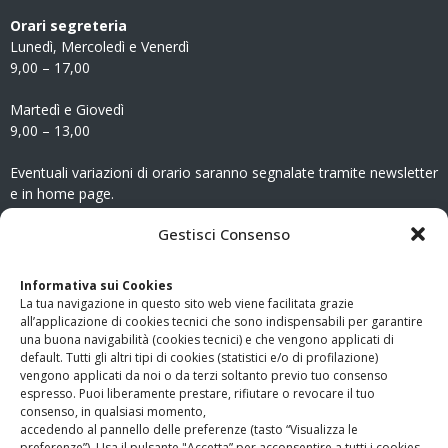
Orari segreteria
Lunedì, Mercoledì e Venerdì
9,00 – 17,00
Martedì e Giovedì
9,00 – 13,00
Eventuali variazioni di orario saranno segnalate tramite newsletter
e in home page.
CONTATTI
Gestisci Consenso
Clicca qui
per accedere all’area contatti del sito.
Informativa sui Cookies
La tua navigazione in questo sito web viene facilitata grazie
www.odg.toscana.it – testata registrata presso il Tribunale di
all’applicazione di cookies tecnici che sono indispensabili per garantire
Firenze al nr. 5208 dell’ 08.10.2002. Direttore responsabile:
una buona navigabilità (cookies tecnici) e che vengono applicati di
Giampaolo Marchini – C.F. 80005790482
default. Tutti gli altri tipi di cookies (statistici e/o di profilazione)
vengono applicati da noi o da terzi soltanto previo tuo consenso
espresso. Puoi liberamente prestare, rifiutare o revocare il tuo
LINK UTILI
consenso, in qualsiasi momento,
accedendo al pannello delle preferenze (tasto “Visualizza le
PagoPA
preferenze”). Usa il pulsante "Accetta” per acconsentire a tutti i cookies.