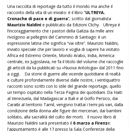
Una raccolta di reportage da tutto il mondo ma anche il
racconto della vita di un inviato: è il libro “
ULTREYA.
Cronache di pace e di guerra
”, scritto dal giornalista
Maurizio Naldini
e pubblicato da Edizioni Clichy. Ultreya è
l’incoraggiamento che i pastori della Galizia da mille anni
rivolgono ai pellegrini del Cammino di Santiago: è un
espressione latina che significa “vai oltre”. Maurizio Naldini,
inviato speciale che per lavoro e voglia di sapere ha visitato
Africa ed Estremo Oriente, Mondo Arabo, India, America
centrale, ex Jugoslavia, ne fa il titolo del volume che raccoglie
gli articoli da lui pubblicati su «Nuova Antologia» dal 2011 fino
a oggi. Da storie di guerre alle vicende quotidiane di realtà
e culture profondamente diverse dalle nostre, i ventiquattro
racconti sono scritti con lo stile del grande reportage, quello
un tempo ospitato nella Terza Pagina dei quotidiani. Da Haiti
al Venezuela, dal Madagascar a Bali e al Golfo Persico, dai
Caraibi al territorio Tamil, vengono trattai i temi più vari, dalla
condizione della donna alle figure dei mercenari, dai bambini
soldato, alla sacralità del culto dei morti. Il nuovo libro di
Maurizio Naldini sarà presentato il
6 marzo a Firenz
e:
l'appuntamento è alle 17 presso la Sala Conferenze della