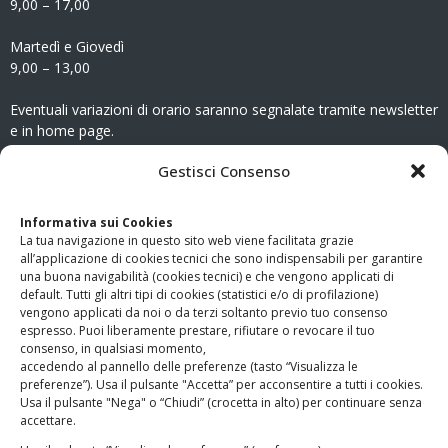
9,00 – 17,00
Martedì e Giovedì
9,00 – 13,00
Eventuali variazioni di orario saranno segnalate tramite newsletter
e in home page.
CONTATTI
Gestisci Consenso
Clicca qui
per accedere all’area contatti del sito.
Informativa sui Cookies
La tua navigazione in questo sito web viene facilitata grazie
www.odg.toscana.it – testata registrata presso il Tribunale di
all’applicazione di cookies tecnici che sono indispensabili per garantire
Firenze al nr. 5208 dell’ 08.10.2002. Direttore responsabile:
una buona navigabilità (cookies tecnici) e che vengono applicati di
Giampaolo Marchini – C.F. 80005790482
default. Tutti gli altri tipi di cookies (statistici e/o di profilazione)
vengono applicati da noi o da terzi soltanto previo tuo consenso
espresso. Puoi liberamente prestare, rifiutare o revocare il tuo
LINK UTILI
consenso, in qualsiasi momento,
accedendo al pannello delle preferenze (tasto “Visualizza le
PagoPA
preferenze”). Usa il pulsante "Accetta” per acconsentire a tutti i cookies.
Usa il pulsante "Nega" o “Chiudi” (crocetta in alto) per continuare senza
accettare.
Privacy Policy