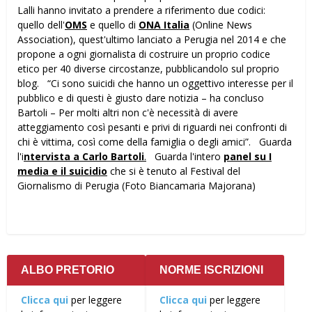
Lalli hanno invitato a prendere a riferimento due codici:
quello dell'
OMS
e quello di
ONA Italia
(Online News
Association), quest'ultimo lanciato a Perugia nel 2014 e che
propone a ogni giornalista di costruire un proprio codice
etico per 40 diverse circostanze, pubblicandolo sul proprio
blog. “Ci sono suicidi che hanno un oggettivo interesse per il
pubblico e di questi è giusto dare notizia – ha concluso
Bartoli – Per molti altri non c'è necessità di avere
atteggiamento così pesanti e privi di riguardi nei confronti di
chi è vittima, così come della famiglia o degli amici”. Guarda
l'i
ntervista a Carlo Bartoli
.
Guarda l'intero
panel su I
media e il suicidio
che si è tenuto al Festival del
Giornalismo di Perugia (Foto Biancamaria Majorana)
ALBO PRETORIO
NORME ISCRIZIONI
Clicca qui
per leggere
Clicca qui
per leggere