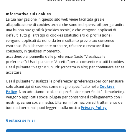
Clicca qui
per accedere all’area contatti del sito.
Informativa sui Cookies
La tua navigazione in questo sito web viene facilitata grazie
www.odg.toscana.it – testata registrata presso il Tribunale di
all’applicazione di cookies tecnici che sono indispensabili per garantire
Firenze al nr. 5208 dell’ 08.10.2002. Direttore responsabile:
una buona navigabilità (cookies tecnici) e che vengono applicati di
Giampaolo Marchini – C.F. 80005790482
default. Tutti gli altri tipi di cookies (statistici e/o di profilazione)
vengono applicati da noi o da terzi soltanto previo tuo consenso
espresso. Puoi liberamente prestare, rifiutare o revocare il tuo
LINK UTILI
consenso, in qualsiasi momento,
accedendo al pannello delle preferenze (tasto “Visualizza le
PagoPA
preferenze”). Usa il pulsante "Accetta” per acconsentire a tutti i cookies.
Usa il pulsante "Nega" o “Chiudi” (crocetta in alto) per continuare senza
accettare.
Privacy Policy
Usa il pulsante “Visualizza le preferenze” (preferenze) per consensuare
solo alcuni tipi di cookies come meglio specificato nella
Cookies
Regolamento categorie particolari di dati personali e dati
Policy
Non adottiamo cookies di profilazione per finalità di marketing.
giudiziari
Vengono applicati i social plug-in per consentire il collegamento con i
nostri spazi sui social media. Ulteriori informazioni sul trattamento dei
tuoi dati personali puoi leggerle sulla nostra
Privacy Policy
Amministrazione Trasparente
Gestisci servizi
Piattaforma Whistleblowing