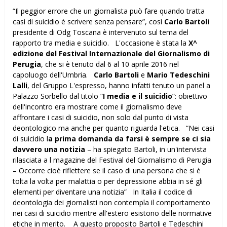
“Il peggior errore che un giornalista può fare quando tratta
casi di suicidio è scrivere senza pensare”, così
Carlo Bartoli
presidente di Odg Toscana è intervenuto sul tema del
rapporto tra media e suicidio. L'occasione è stata la
X^
edizione del Festival Internazionale del Giornalismo di
Perugia
, che si è tenuto dal 6 al 10 aprile 2016 nel
capoluogo dell'Umbria.
Carlo Bartoli
e
Mario Tedeschini
Lalli
, del Gruppo L'espresso, hanno infatti tenuto un panel a
Palazzo Sorbello dal titolo “
I media e il suicidio
”: obiettivo
dell'incontro era mostrare come il giornalismo deve
affrontare i casi di suicidio, non solo dal punto di vista
deontologico ma anche per quanto riguarda l'etica. “Nei casi
di suicidio l
a prima domanda da farsi è sempre se ci sia
davvero una notizia
– ha spiegato Bartoli, in un'intervista
rilasciata a l magazine del Festival del Giornalismo di Perugia
– Occorre cioè riflettere se il caso di una persona che si è
tolta la volta per malattia o per depressione abbia in sé gli
elementi per diventare una notizia” In Italia il codice di
deontologia dei giornalisti non contempla il comportamento
nei casi di suicidio mentre all'estero esistono delle normative
etiche in merito. A questo proposito Bartoli e Tedeschini