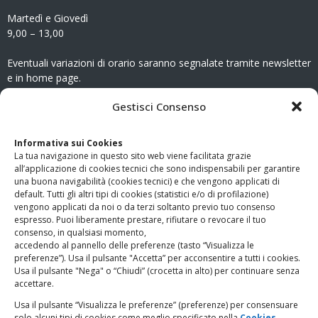
Martedì e Giovedì
9,00 – 13,00
Eventuali variazioni di orario saranno segnalate tramite newsletter
e in home page.
CONTATTI
Gestisci Consenso
Clicca qui
per accedere all’area contatti del sito.
Informativa sui Cookies
La tua navigazione in questo sito web viene facilitata grazie
www.odg.toscana.it – testata registrata presso il Tribunale di
all’applicazione di cookies tecnici che sono indispensabili per garantire
Firenze al nr. 5208 dell’ 08.10.2002. Direttore responsabile:
una buona navigabilità (cookies tecnici) e che vengono applicati di
Giampaolo Marchini – C.F. 80005790482
default. Tutti gli altri tipi di cookies (statistici e/o di profilazione)
vengono applicati da noi o da terzi soltanto previo tuo consenso
espresso. Puoi liberamente prestare, rifiutare o revocare il tuo
LINK UTILI
consenso, in qualsiasi momento,
accedendo al pannello delle preferenze (tasto “Visualizza le
PagoPA
preferenze”). Usa il pulsante "Accetta” per acconsentire a tutti i cookies.
Usa il pulsante "Nega" o “Chiudi” (crocetta in alto) per continuare senza
accettare.
Privacy Policy
Usa il pulsante “Visualizza le preferenze” (preferenze) per consensuare
solo alcuni tipi di cookies come meglio specificato nella
Cookies