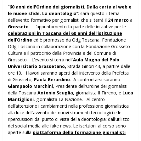
“
60 anni dell'Ordine dei giornalisti. Dalla carta al web e
le nuove sfide. La deontologia
”: sarà questo il tema
dell’evento formativo per giornalisti che si terrà il
24 marzo
a
Grosseto
. L’appuntamento fa parte delle iniziative per le
celebrazioni in Toscana dei 60 anni dell’istituzione
dell’Ordine
ed è promosso da Odg Toscana, Fondazione
Odg Toscana in collaborazione con la Fondazione Grosseto
Cultura e il patrocinio dalla Provincia e del Comune di
Grosseto. L’evento si terrà nell’
Aula Magna del Polo
Universitario Grossetano,
Strada Ginori 43, a partire dalle
ore 10. I lavori saranno aperti dall'intervento della Prefetta
di Grosseto,
Paola Berardino
. A confrontarsi saranno
Giampaolo Marchini
, Presidente dell’Ordine dei giornalisti
della Toscana
Antonio Scuglia
, giornalista Il Tirreno, e
Luca
Mantiglioni
, giornalista La Nazione. Al centro
dell’attenzione i cambiamenti nella professione giornalistica
alla luce dell’avvento dei nuovi strumenti tecnologici e le
ripercussioni dal punto di vista della deontologia: dall’utilizzo
dei social media alle fake news. Le iscrizioni al corso sono
aperte sulla
piattaforma della formazione giornalisti