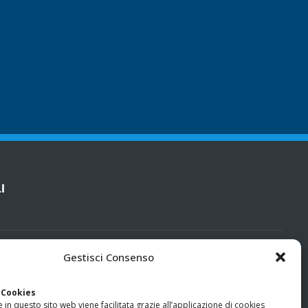
I
cy
Gestisci Consenso
categorie particolari di dati personali e dati giudiziari
 Cookies
 in questo sito web viene facilitata grazie all’applicazione di cookies