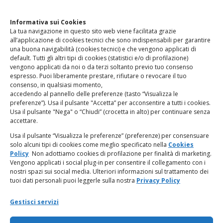
Clicca qui
per accedere all’area contatti del sito.
Informativa sui Cookies
La tua navigazione in questo sito web viene facilitata grazie
www.odg.toscana.it – testata registrata presso il Tribunale di
all’applicazione di cookies tecnici che sono indispensabili per garantire
Firenze al nr. 5208 dell’ 08.10.2002. Direttore responsabile:
una buona navigabilità (cookies tecnici) e che vengono applicati di
Giampaolo Marchini – C.F. 80005790482
default. Tutti gli altri tipi di cookies (statistici e/o di profilazione)
vengono applicati da noi o da terzi soltanto previo tuo consenso
espresso. Puoi liberamente prestare, rifiutare o revocare il tuo
LINK UTILI
consenso, in qualsiasi momento,
accedendo al pannello delle preferenze (tasto “Visualizza le
PagoPA
preferenze”). Usa il pulsante "Accetta” per acconsentire a tutti i cookies.
Usa il pulsante "Nega" o “Chiudi” (crocetta in alto) per continuare senza
accettare.
Privacy Policy
Usa il pulsante “Visualizza le preferenze” (preferenze) per consensuare
solo alcuni tipi di cookies come meglio specificato nella
Cookies
Regolamento categorie particolari di dati personali e dati
Policy
Non adottiamo cookies di profilazione per finalità di marketing.
giudiziari
Vengono applicati i social plug-in per consentire il collegamento con i
nostri spazi sui social media. Ulteriori informazioni sul trattamento dei
tuoi dati personali puoi leggerle sulla nostra
Privacy Policy
Amministrazione Trasparente
Gestisci servizi
Piattaforma Whistleblowing