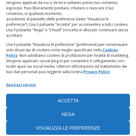
vengono applicati da noi o da terzi soltanto previo tuo consenso
espresso. Puoi liberamente prestare, rifiutare o revocare il tuo
LINK UTILI
consenso, in qualsiasi momento,
accedendo al pannello delle preferenze (tasto “Visualizza le
PagoPA
preferenze”). Usa il pulsante "Accetta” per acconsentire a tutti i cookies.
Usa il pulsante "Nega" o “Chiudi” (crocetta in alto) per continuare senza
accettare.
Privacy Policy
Usa il pulsante “Visualizza le preferenze” (preferenze) per consensuare
solo alcuni tipi di cookies come meglio specificato nella
Cookies
Regolamento categorie particolari di dati personali e dati
Policy
Non adottiamo cookies di profilazione per finalità di marketing.
giudiziari
Vengono applicati i social plug-in per consentire il collegamento con i
nostri spazi sui social media. Ulteriori informazioni sul trattamento dei
tuoi dati personali puoi leggerle sulla nostra
Privacy Policy
Amministrazione Trasparente
Gestisci servizi
Piattaforma Whistleblowing
ACCETTA
Cookie Policy (UE)
NEGA
VISUALIZZA LE PREFERENZE