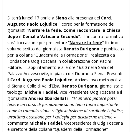
Si terrà lunedì 17 aprile a
Siena
alla presenza del
Card.
Augusto Paolo Lojudice
il corso per la formazione dei
giornalisti “
Narrare la fede. Come raccontare la Chiesa
dopo il Concilio Vaticano Secondo
”. L’incontro formativo
sarà l’occasione per presentare “
Narrare la fede
” l’ultimo
volume scritto dal giornalista
Renato Burigana
e pubblicato
per la collana “Quaderni della Formazione”, realizzata da
Fondazione Odg Toscana in collaborazione con Pacini
Editore. L’appuntamento è alle ore 16.00 nella Sala del
Palazzo Arcivescovile, in piazza del Duomo a Siena. Presenti
il
Card. Augusto Paolo Lojudice
, Arcivescovo metropolita
di Siena e Colle di Val d’Elsa,
Renato Burigana
, giornalista e
teologo,
Michele Taddei,
Vice Presidente Odg Toscana e il
giornalista
Andrea Sbardellati
. “
E’ un vero piacere poter
tenere un corso di formazione su un tema tanto importante
come la comunicazione religiosa insieme al cardinale Lojudice,
un’ottima occasione per i colleghi per discuterne insieme
–
commenta
Michele Taddei
, vicepresidente di Odg Toscana
e direttore della collana “Quaderni della Formazione” –