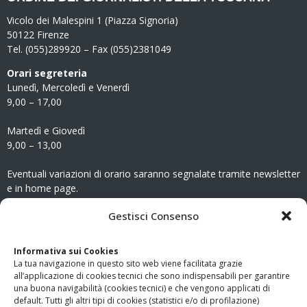
Vicolo dei Malespini 1 (Piazza Signoria)
50122 Firenze
Tel. (055)289920 – Fax (055)2381049
Orari segreteria
Lunedì, Mercoledì e Venerdì
9,00 – 17,00
Martedì e Giovedì
9,00 – 13,00
Eventuali variazioni di orario saranno segnalate tramite newsletter
e in home page.
CONTATTI
Gestisci Consenso
Clicca qui
per accedere all’area contatti del sito.
Informativa sui Cookies
La tua navigazione in questo sito web viene facilitata grazie
www.odg.toscana.it – testata registrata presso il Tribunale di
all’applicazione di cookies tecnici che sono indispensabili per garantire
Firenze al nr. 5208 dell’ 08.10.2002. Direttore responsabile:
una buona navigabilità (cookies tecnici) e che vengono applicati di
Giampaolo Marchini – C.F. 80005790482
default. Tutti gli altri tipi di cookies (statistici e/o di profilazione)