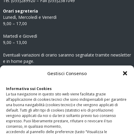
Tel. (055)289920 – Fax (055)2381049
Orari segreteria
Lunedì, Mercoledì e Venerdì
9,00 – 17,00
Martedì e Giovedì
9,00 – 13,00
Eventuali variazioni di orario saranno segnalate tramite newsletter
e in home page.
CONTATTI
Gestisci Consenso
Clicca qui
per accedere all’area contatti del sito.
Informativa sui Cookies
La tua navigazione in questo sito web viene facilitata grazie
www.odg.toscana.it – testata registrata presso il Tribunale di
all’applicazione di cookies tecnici che sono indispensabili per garantire
Firenze al nr. 5208 dell’ 08.10.2002. Direttore responsabile:
una buona navigabilità (cookies tecnici) e che vengono applicati di
Giampaolo Marchini – C.F. 80005790482
default. Tutti gli altri tipi di cookies (statistici e/o di profilazione)
vengono applicati da noi o da terzi soltanto previo tuo consenso
espresso. Puoi liberamente prestare, rifiutare o revocare il tuo
LINK UTILI
consenso, in qualsiasi momento,
accedendo al pannello delle preferenze (tasto “Visualizza le