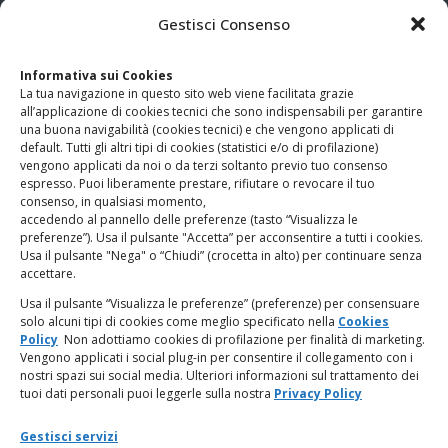
CONTATTI
Gestisci Consenso
Clicca qui
per accedere all’area contatti del sito.
Informativa sui Cookies
La tua navigazione in questo sito web viene facilitata grazie
www.odg.toscana.it – testata registrata presso il Tribunale di
all’applicazione di cookies tecnici che sono indispensabili per garantire
Firenze al nr. 5208 dell’ 08.10.2002. Direttore responsabile:
una buona navigabilità (cookies tecnici) e che vengono applicati di
Giampaolo Marchini – C.F. 80005790482
default. Tutti gli altri tipi di cookies (statistici e/o di profilazione)
vengono applicati da noi o da terzi soltanto previo tuo consenso
espresso. Puoi liberamente prestare, rifiutare o revocare il tuo
LINK UTILI
consenso, in qualsiasi momento,
accedendo al pannello delle preferenze (tasto “Visualizza le
PagoPA
preferenze”). Usa il pulsante "Accetta” per acconsentire a tutti i cookies.
Usa il pulsante "Nega" o “Chiudi” (crocetta in alto) per continuare senza
accettare.
Privacy Policy
Usa il pulsante “Visualizza le preferenze” (preferenze) per consensuare
solo alcuni tipi di cookies come meglio specificato nella
Cookies
Regolamento categorie particolari di dati personali e dati
Policy
Non adottiamo cookies di profilazione per finalità di marketing.
giudiziari
Vengono applicati i social plug-in per consentire il collegamento con i
nostri spazi sui social media. Ulteriori informazioni sul trattamento dei
tuoi dati personali puoi leggerle sulla nostra
Privacy Policy
Amministrazione Trasparente
Gestisci servizi