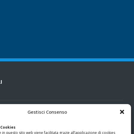
I
cy
Gestisci Consenso
categorie particolari di dati personali e dati giudiziari
 Cookies
 in questo sito web viene facilitata grazie all’applicazione di cookies