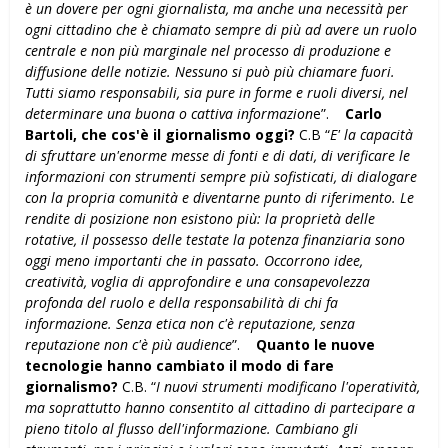
è un dovere per ogni giornalista, ma anche una necessità per
ogni cittadino che è chiamato sempre di più ad avere un ruolo
centrale e non più marginale nel processo di produzione e
diffusione delle notizie. Nessuno si può più chiamare fuori.
Tutti siamo responsabili, sia pure in forme e ruoli diversi, nel
determinare una buona o cattiva informazion
e”.
Carlo
Bartoli, che cos'è il giornalismo oggi?
C.B “
E' la capacità
di sfruttare un'enorme messe di fonti e di dati, di verificare le
informazioni con strumenti sempre più sofisticati, di dialogare
con la propria comunità e diventarne punto di riferimento. Le
rendite di posizione non esistono più: la proprietà delle
rotative, il possesso delle testate la potenza finanziaria sono
oggi meno importanti che in passato. Occorrono idee,
creatività, voglia di approfondire e una consapevolezza
profonda del ruolo e della responsabilità di chi fa
informazione. Senza etica non c'è reputazione, senza
reputazione non c'è più audience
”.
Quanto le nuove
tecnologie hanno cambiato il modo di fare
giornalismo?
C.B. “
I nuovi strumenti modificano l'operatività,
ma soprattutto hanno consentito al cittadino di partecipare a
pieno titolo al flusso dell'informazione. Cambiano gli