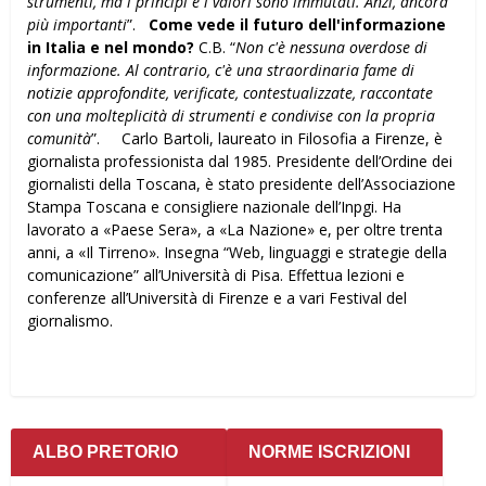
strumenti, ma i principi e i valori sono immutati. Anzi, ancora
più importanti
”.
Come vede il futuro dell'informazione
in Italia e nel mondo?
C.B. “
Non c'è nessuna overdose di
informazione. Al contrario, c'è una straordinaria fame di
notizie approfondite, verificate, contestualizzate, raccontate
con una molteplicità di strumenti e condivise con la propria
comunità
”. Carlo Bartoli, laureato in Filosofia a Firenze, è
giornalista professionista dal 1985. Presidente dell’Ordine dei
giornalisti della Toscana, è stato presidente dell’Associazione
Stampa Toscana e consigliere nazionale dell’Inpgi. Ha
lavorato a «Paese Sera», a «La Nazione» e, per oltre trenta
anni, a «Il Tirreno». Insegna “Web, linguaggi e strategie della
comunicazione” all’Università di Pisa. Effettua lezioni e
conferenze all’Università di Firenze e a vari Festival del
giornalismo.
ALBO PRETORIO
NORME ISCRIZIONI