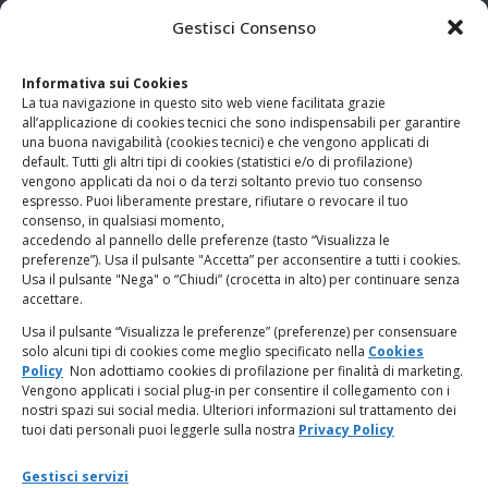
CONTATTI
Gestisci Consenso
Clicca qui
per accedere all’area contatti del sito.
Informativa sui Cookies
La tua navigazione in questo sito web viene facilitata grazie
www.odg.toscana.it – testata registrata presso il Tribunale di
all’applicazione di cookies tecnici che sono indispensabili per garantire
Firenze al nr. 5208 dell’ 08.10.2002. Direttore responsabile:
una buona navigabilità (cookies tecnici) e che vengono applicati di
Giampaolo Marchini – C.F. 80005790482
default. Tutti gli altri tipi di cookies (statistici e/o di profilazione)
vengono applicati da noi o da terzi soltanto previo tuo consenso
espresso. Puoi liberamente prestare, rifiutare o revocare il tuo
LINK UTILI
consenso, in qualsiasi momento,
accedendo al pannello delle preferenze (tasto “Visualizza le
PagoPA
preferenze”). Usa il pulsante "Accetta” per acconsentire a tutti i cookies.
Usa il pulsante "Nega" o “Chiudi” (crocetta in alto) per continuare senza
accettare.
Privacy Policy
Usa il pulsante “Visualizza le preferenze” (preferenze) per consensuare
solo alcuni tipi di cookies come meglio specificato nella
Cookies
Regolamento categorie particolari di dati personali e dati
Policy
Non adottiamo cookies di profilazione per finalità di marketing.
giudiziari
Vengono applicati i social plug-in per consentire il collegamento con i
nostri spazi sui social media. Ulteriori informazioni sul trattamento dei
tuoi dati personali puoi leggerle sulla nostra
Privacy Policy
Amministrazione Trasparente
Gestisci servizi