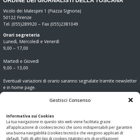
ORDINE DEI GIORNALISTI DELLA TOSCANA
Vicolo dei Malespini 1 (Piazza Signoria)
50122 Firenze
Tel. (055)289920 – Fax (055)2381049
Orari segreteria
Lunedì, Mercoledì e Venerdì
9,00 – 17,00
Martedì e Giovedì
9,00 – 13,00
Eventuali variazioni di orario saranno segnalate tramite newsletter
e in home page.
CONTATTI
Gestisci Consenso
Clicca qui
per accedere all’area contatti del sito.
Informativa sui Cookies
La tua navigazione in questo sito web viene facilitata grazie
www.odg.toscana.it – testata registrata presso il Tribunale di
all’applicazione di cookies tecnici che sono indispensabili per garantire
Firenze al nr. 5208 dell’ 08.10.2002. Direttore responsabile:
una buona navigabilità (cookies tecnici) e che vengono applicati di
Giampaolo Marchini – C.F. 80005790482
default. Tutti gli altri tipi di cookies (statistici e/o di profilazione)