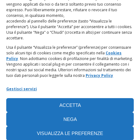
vengono applicati da noi o da terzi soltanto previo tuo consenso
espresso. Puoi liberamente prestare, rifiutare o revocare il tuo
LINK UTILI
consenso, in qualsiasi momento,
accedendo al pannello delle preferenze (tasto “Visualizza le
PagoPA
preferenze”). Usa il pulsante "Accetta” per acconsentire a tutti i cookies.
Usa il pulsante "Nega" o “Chiudi” (crocetta in alto) per continuare senza
accettare.
Privacy Policy
Usa il pulsante “Visualizza le preferenze” (preferenze) per consensuare
solo alcuni tipi di cookies come meglio specificato nella
Cookies
Regolamento categorie particolari di dati personali e dati
Policy
Non adottiamo cookies di profilazione per finalità di marketing.
giudiziari
Vengono applicati i social plug-in per consentire il collegamento con i
nostri spazi sui social media. Ulteriori informazioni sul trattamento dei
tuoi dati personali puoi leggerle sulla nostra
Privacy Policy
Amministrazione Trasparente
Gestisci servizi
Piattaforma Whistleblowing
ACCETTA
Cookie Policy (UE)
NEGA
VISUALIZZA LE PREFERENZE