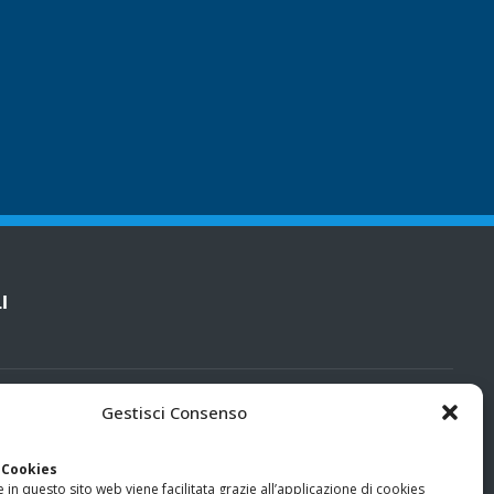
I
cy
Gestisci Consenso
categorie particolari di dati personali e dati giudiziari
 Cookies
 in questo sito web viene facilitata grazie all’applicazione di cookies