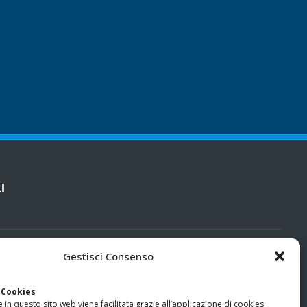
I
cy
Gestisci Consenso
categorie particolari di dati personali e dati giudiziari
 Cookies
 in questo sito web viene facilitata grazie all’applicazione di cookies