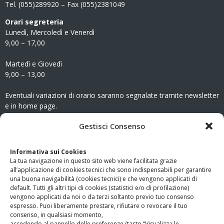
Tel. (055)289920 – Fax (055)2381049
Orari segreteria
Lunedì, Mercoledì e Venerdì
9,00 – 17,00
Martedì e Giovedì
9,00 – 13,00
Eventuali variazioni di orario saranno segnalate tramite newsletter
e in home page.
CONTATTI
Gestisci Consenso
Clicca qui
per accedere all’area contatti del sito.
Informativa sui Cookies
La tua navigazione in questo sito web viene facilitata grazie
www.odg.toscana.it – testata registrata presso il Tribunale di
all’applicazione di cookies tecnici che sono indispensabili per garantire
Firenze al nr. 5208 dell’ 08.10.2002. Direttore responsabile:
una buona navigabilità (cookies tecnici) e che vengono applicati di
Giampaolo Marchini – C.F. 80005790482
default. Tutti gli altri tipi di cookies (statistici e/o di profilazione)
vengono applicati da noi o da terzi soltanto previo tuo consenso
espresso. Puoi liberamente prestare, rifiutare o revocare il tuo
LINK UTILI
consenso, in qualsiasi momento,
accedendo al pannello delle preferenze (tasto “Visualizza le