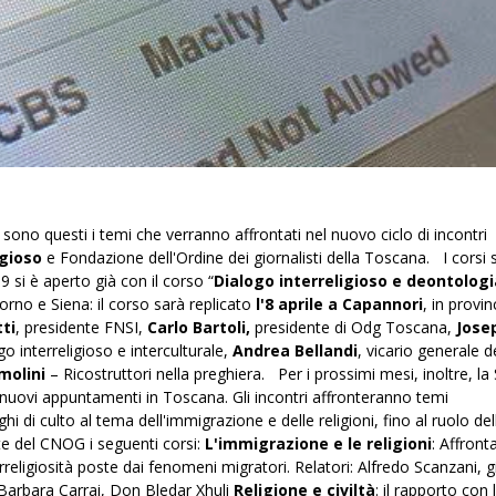
 sono questi i temi che verranno affrontati nel nuovo ciclo di incontri
igioso
e Fondazione dell'Ordine dei giornalisti della Toscana. I corsi
9 si è aperto già con il corso “
Dialogo interreligioso e deontologi
orno e Siena: il corso sarà replicato
l'8 aprile a Capannori
, in provin
ti
, presidente FNSI,
Carlo Bartoli,
presidente di Odg Toscana,
Jose
go interreligioso e interculturale,
Andrea Bellandi
, vicario generale d
molini
– Ricostruttori nella preghiera. Per i prossimi mesi, inoltre, la
a nuovi appuntamenti in Toscana. Gli incontri affronteranno temi
i di culto al tema dell'immigrazione e delle religioni, fino al ruolo del
te del CNOG i seguenti corsi:
L'immigrazione e le religioni
: Affront
terreligiosità poste dai fenomeni migratori. Relatori: Alfredo Scanzani, g
Barbara Carrai, Don Bledar Xhuli
Religione e civiltà
: il rapporto con l