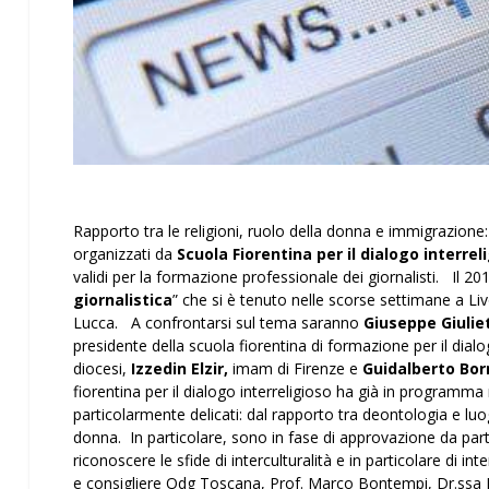
Rapporto tra le religioni, ruolo della donna e immigrazione:
organizzati da
Scuola Fiorentina per il dialogo interrel
validi per la formazione professionale dei giornalisti. Il 201
giornalistica
” che si è tenuto nelle scorse settimane a Liv
Lucca. A confrontarsi sul tema saranno
Giuseppe Giuliet
presidente della scuola fiorentina di formazione per il dialo
diocesi,
Izzedin Elzir,
imam di Firenze e
Guidalberto Bor
fiorentina per il dialogo interreligioso ha già in programm
particolarmente delicati: dal rapporto tra deontologia e luogh
donna. In particolare, sono in fase di approvazione da par
riconoscere le sfide di interculturalità e in particolare di in
e consigliere Odg Toscana, Prof. Marco Bontempi, Dr.ssa 