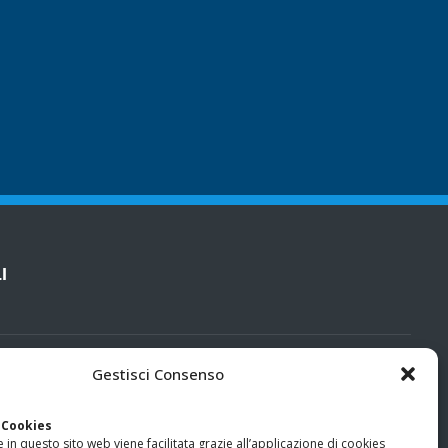
I
cy
Gestisci Consenso
categorie particolari di dati personali e dati giudiziari
 Cookies
 in questo sito web viene facilitata grazie all’applicazione di cookies