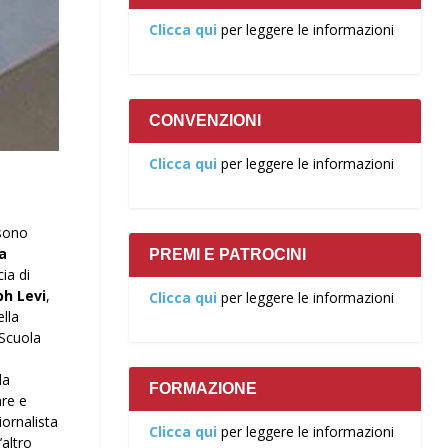
Clicca qui
per leggere le informazioni
CONVENZIONI
Clicca qui
per leggere le informazioni
 sono
a
PREMI E PATROCINI
cia di
ph Levi
,
Clicca qui
per leggere le informazioni
ella
 Scuola
la
FORMAZIONE
are e
iornalista
Clicca qui
per leggere le informazioni
’altro