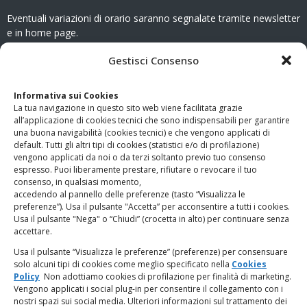
Eventuali variazioni di orario saranno segnalate tramite newsletter
e in home page.
CONTATTI
Gestisci Consenso
Clicca qui
per accedere all’area contatti del sito.
Informativa sui Cookies
La tua navigazione in questo sito web viene facilitata grazie
www.odg.toscana.it – testata registrata presso il Tribunale di
all’applicazione di cookies tecnici che sono indispensabili per garantire
Firenze al nr. 5208 dell’ 08.10.2002. Direttore responsabile:
una buona navigabilità (cookies tecnici) e che vengono applicati di
Giampaolo Marchini – C.F. 80005790482
default. Tutti gli altri tipi di cookies (statistici e/o di profilazione)
vengono applicati da noi o da terzi soltanto previo tuo consenso
espresso. Puoi liberamente prestare, rifiutare o revocare il tuo
LINK UTILI
consenso, in qualsiasi momento,
accedendo al pannello delle preferenze (tasto “Visualizza le
PagoPA
preferenze”). Usa il pulsante "Accetta” per acconsentire a tutti i cookies.
Usa il pulsante "Nega" o “Chiudi” (crocetta in alto) per continuare senza
accettare.
Privacy Policy
Usa il pulsante “Visualizza le preferenze” (preferenze) per consensuare
solo alcuni tipi di cookies come meglio specificato nella
Cookies
Regolamento categorie particolari di dati personali e dati
Policy
Non adottiamo cookies di profilazione per finalità di marketing.
giudiziari
Vengono applicati i social plug-in per consentire il collegamento con i
nostri spazi sui social media. Ulteriori informazioni sul trattamento dei