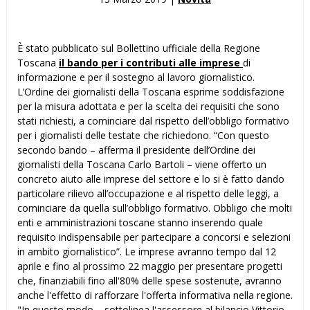
È stato pubblicato sul Bollettino ufficiale della Regione
Toscana
il bando per i contributi alle imprese
di
informazione e per il sostegno al lavoro giornalistico.
L’Ordine dei giornalisti della Toscana esprime soddisfazione
per la misura adottata e per la scelta dei requisiti che sono
stati richiesti, a cominciare dal rispetto dell’obbligo formativo
per i giornalisti delle testate che richiedono. “Con questo
secondo bando – afferma il presidente dell’Ordine dei
giornalisti della Toscana Carlo Bartoli – viene offerto un
concreto aiuto alle imprese del settore e lo si è fatto dando
particolare rilievo all’occupazione e al rispetto delle leggi, a
cominciare da quella sull’obbligo formativo. Obbligo che molti
enti e amministrazioni toscane stanno inserendo quale
requisito indispensabile per partecipare a concorsi e selezioni
in ambito giornalistico”. Le imprese avranno tempo dal 12
aprile e fino al prossimo 22 maggio per presentare progetti
che, finanziabili fino all'80% delle spese sostenute, avranno
anche l'effetto di rafforzare l'offerta informativa nella regione.
"In questo modo – sottolinea l'assessore al bilancio Vittorio