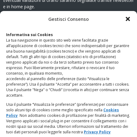
Eventuali variazioni di orario saranno segnalate tramite newsletter
e in home page.
CONTATTI
Gestisci Consenso
Clicca qui
per accedere all’area contatti del sito.
Informativa sui Cookies
La tua navigazione in questo sito web viene facilitata grazie
www.odg.toscana.it – testata registrata presso il Tribunale di
all’applicazione di cookies tecnici che sono indispensabili per garantire
Firenze al nr. 5208 dell’ 08.10.2002. Direttore responsabile:
una buona navigabilità (cookies tecnici) e che vengono applicati di
Giampaolo Marchini – C.F. 80005790482
default. Tutti gli altri tipi di cookies (statistici e/o di profilazione)
vengono applicati da noi o da terzi soltanto previo tuo consenso
espresso. Puoi liberamente prestare, rifiutare o revocare il tuo
LINK UTILI
consenso, in qualsiasi momento,
accedendo al pannello delle preferenze (tasto “Visualizza le
PagoPA
preferenze”). Usa il pulsante "Accetta” per acconsentire a tutti i cookies.
Usa il pulsante "Nega" o “Chiudi” (crocetta in alto) per continuare senza
accettare.
Privacy Policy
Usa il pulsante “Visualizza le preferenze” (preferenze) per consensuare
solo alcuni tipi di cookies come meglio specificato nella
Cookies
Regolamento categorie particolari di dati personali e dati
Policy
Non adottiamo cookies di profilazione per finalità di marketing.
giudiziari
Vengono applicati i social plug-in per consentire il collegamento con i
nostri spazi sui social media. Ulteriori informazioni sul trattamento dei
tuoi dati personali puoi leggerle sulla nostra
Privacy Policy
Amministrazione Trasparente