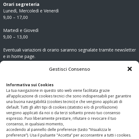
Orari segreteria
Lunedì, Mercoledì e Venerdì
9,00 – 17,00
Martedì e Giovedì
9,00 – 13,00
Eventuali variazioni di orario saranno segnalate tramite newsletter
e in home page.
CONTATTI
Gestisci Consenso
Clicca qui
per accedere all’area contatti del sito.
Informativa sui Cookies
La tua navigazione in questo sito web viene facilitata grazie
www.odg.toscana.it – testata registrata presso il Tribunale di
all’applicazione di cookies tecnici che sono indispensabili per garantire
Firenze al nr. 5208 dell’ 08.10.2002. Direttore responsabile:
una buona navigabilità (cookies tecnici) e che vengono applicati di
Giampaolo Marchini – C.F. 80005790482
default. Tutti gli altri tipi di cookies (statistici e/o di profilazione)
vengono applicati da noi o da terzi soltanto previo tuo consenso
espresso. Puoi liberamente prestare, rifiutare o revocare il tuo
LINK UTILI
consenso, in qualsiasi momento,
accedendo al pannello delle preferenze (tasto “Visualizza le
PagoPA
preferenze”). Usa il pulsante "Accetta” per acconsentire a tutti i cookies.