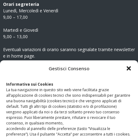
Orari segreteria
Lunedì, Mercoledì e Venerdì
9,00 – 17,00
Martedì e Giovedì
9,00 – 13,00
Eventuali variazioni di orario saranno segnalate tramite newsletter
e in home page.
CONTATTI
Gestisci Consenso
Clicca qui
per accedere all’area contatti del sito.
Informativa sui Cookies
La tua navigazione in questo sito web viene facilitata grazie
www.odg.toscana.it – testata registrata presso il Tribunale di
all’applicazione di cookies tecnici che sono indispensabili per garantire
Firenze al nr. 5208 dell’ 08.10.2002. Direttore responsabile:
una buona navigabilità (cookies tecnici) e che vengono applicati di
Giampaolo Marchini – C.F. 80005790482
default. Tutti gli altri tipi di cookies (statistici e/o di profilazione)
vengono applicati da noi o da terzi soltanto previo tuo consenso
espresso. Puoi liberamente prestare, rifiutare o revocare il tuo
LINK UTILI
consenso, in qualsiasi momento,
accedendo al pannello delle preferenze (tasto “Visualizza le
PagoPA
preferenze”). Usa il pulsante "Accetta” per acconsentire a tutti i cookies.