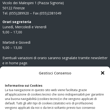
Vicolo dei Malespini 1 (Piazza Signoria)
50122 Firenze
Tel. (055)289920 – Fax (055)2381049
Orari segreteria
Lunedì, Mercoledì e Venerdì
9,00 – 17,00
Martedì e Giovedì
9,00 – 13,00
Eventuali variazioni di orario saranno segnalate tramite newsletter
e in home page.
CONTATTI
Gestisci Consenso
Clicca qui
per accedere all’area contatti del sito.
Informativa sui Cookies
La tua navigazione in questo sito web viene facilitata grazie
www.odg.toscana.it – testata registrata presso il Tribunale di
all’applicazione di cookies tecnici che sono indispensabili per garantire
Firenze al nr. 5208 dell’ 08.10.2002. Direttore responsabile:
una buona navigabilità (cookies tecnici) e che vengono applicati di
Giampaolo Marchini – C.F. 80005790482
default. Tutti gli altri tipi di cookies (statistici e/o di profilazione)
vengono applicati da noi o da terzi soltanto previo tuo consenso